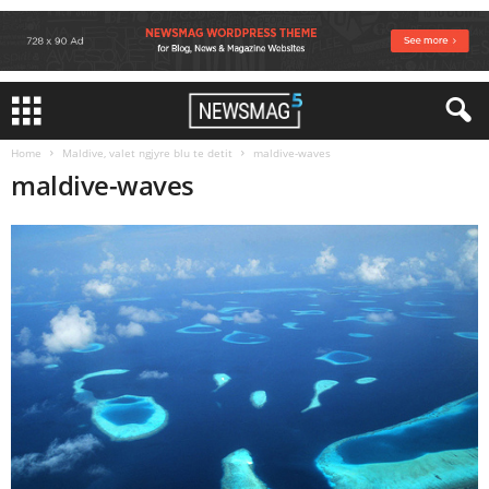
Home
Maldive, valet ngjyre blu te detit
maldive-waves
maldive-waves