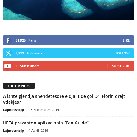
21,925
Fans
LIKE
3,912
Followers
FOLLOW
0
Subscribers
SUBSCRIBE
EDITOR PICKS
A ishte gjendja shendetesore e djalit qe çoi Dr. Florin drejt
vdekjes?
Lajmetshqip
-
18 November, 2014
UEFA prezanton aplikacionin “Fan Guide”
Lajmetshqip
-
1 April, 2016