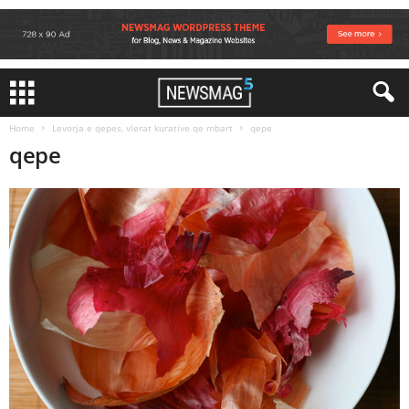
Home
Levorja e qepes, vlerat kurative qe mbart
qepe
qepe