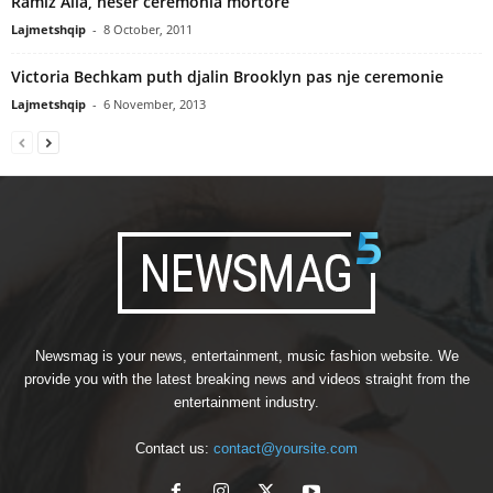
Ramiz Alia, nesër ceremonia mortore
Lajmetshqip
-
8 October, 2011
Victoria Bechkam puth djalin Brooklyn pas nje ceremonie
Lajmetshqip
-
6 November, 2013
Newsmag is your news, entertainment, music fashion website. We
provide you with the latest breaking news and videos straight from the
entertainment industry.
Contact us:
contact@yoursite.com