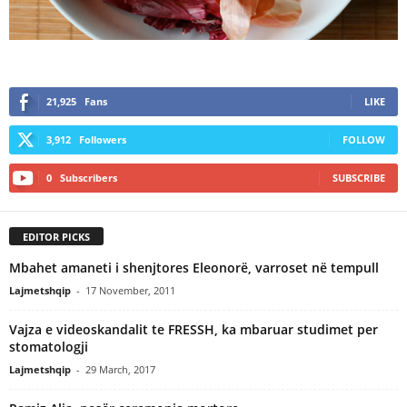
21,925
Fans
LIKE
3,912
Followers
FOLLOW
0
Subscribers
SUBSCRIBE
EDITOR PICKS
Mbahet amaneti i shenjtores Eleonorë, varroset në tempull
Lajmetshqip
-
17 November, 2011
Vajza e videoskandalit te FRESSH, ka mbaruar studimet per
stomatologji
Lajmetshqip
-
29 March, 2017