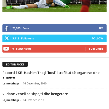
21,925
Fans
LIKE
3,912
Followers
FOLLOW
0
Subscribers
SUBSCRIBE
EDITOR PICKS
Raporti i KE, Hashim Thaçi ‘bosi’ i trafikut të organeve dhe
armëve
Lajmetshqip
-
14 December, 2010
Vildane Zeneli se shpejti dhe kengetare
Lajmetshqip
-
14 October, 2013