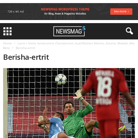
Home
Lacio i thote lamatumire Championsit, kualifikohen Malmo, Astana, Makabi dhe
Bate
Berisha-ertrit
Berisha-ertrit