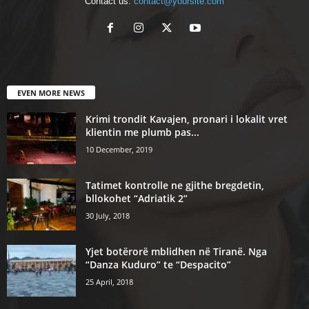
Contact us:
contact@yoursite.com
EVEN MORE NEWS
Krimi trondit Kavajen, pronari i lokalit vret
klientin me plumb pas...
10 December, 2019
Tatimet kontrolle ne gjithe bregdetin,
bllokohet “Adriatik 2”
30 July, 2018
Yjet botërorë mblidhen në Tiranë. Nga
“Danza Kuduro” te “Despacito”
25 April, 2018