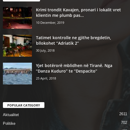
Krimi trondit Kavajen, pronari i lokalit vret
klientin me plumb pas...
10 December, 2019
Tatimet kontrolle ne gjithe bregdetin,
bllokohet “Adriatik 2”
30 July, 2018
Yjet botërorë mblidhen në Tiranë. Nga
“Danza Kuduro” te “Despacito”
25 April, 2018
POPULAR CATEGORY
2611
Aktualitet
702
Politike