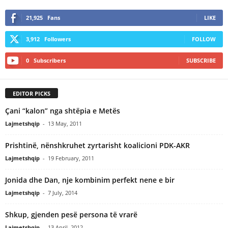
21,925
Fans
LIKE
3,912
Followers
FOLLOW
0
Subscribers
SUBSCRIBE
EDITOR PICKS
Çani “kalon” nga shtëpia e Metës
Lajmetshqip
-
13 May, 2011
Prishtinë, nënshkruhet zyrtarisht koalicioni PDK-AKR
Lajmetshqip
-
19 February, 2011
Jonida dhe Dan, nje kombinim perfekt nene e bir
Lajmetshqip
-
7 July, 2014
Shkup, gjenden pesë persona të vrarë
Lajmetshqip
-
13 April, 2012