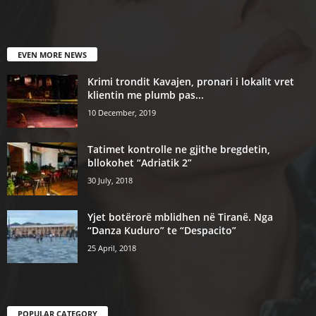
EVEN MORE NEWS
Krimi trondit Kavajen, pronari i lokalit vret
klientin me plumb pas...
10 December, 2019
Tatimet kontrolle ne gjithe bregdetin,
bllokohet “Adriatik 2”
30 July, 2018
Yjet botërorë mblidhen në Tiranë. Nga
“Danza Kuduro” te “Despacito”
25 April, 2018
POPULAR CATEGORY