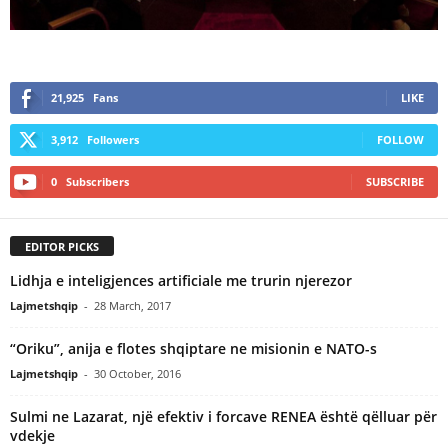
21,925
Fans
LIKE
3,912
Followers
FOLLOW
0
Subscribers
SUBSCRIBE
EDITOR PICKS
Lidhja e inteligjences artificiale me trurin njerezor
Lajmetshqip
-
28 March, 2017
“Oriku”, anija e flotes shqiptare ne misionin e NATO-s
Lajmetshqip
-
30 October, 2016
Sulmi ne Lazarat, një efektiv i forcave RENEA është qëlluar për
vdekje