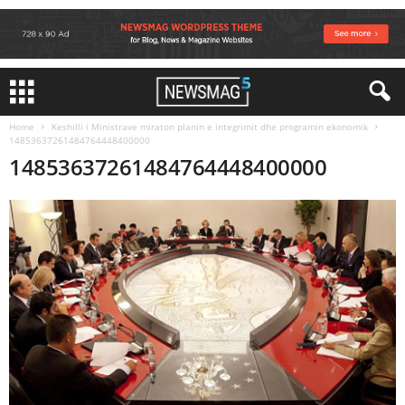
Home
Keshilli i Ministrave miraton planin e integrimit dhe programin ekonomik
14853637261484764448400000
14853637261484764448400000