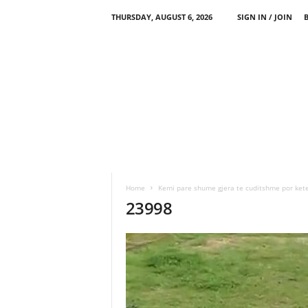
THURSDAY, AUGUST 6, 2026
SIGN IN / JOIN
Home
Kemi pare shume gjera te cuditshme por kete
23998