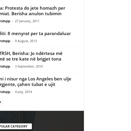
: Protesta do jete homazh per
imiat. Berisha anulon tubimin
tshqip
-
27 January, 2011
liti: 8 menyrat per ta parandaluar
tshqip
-
9 August, 2013
RSH, Berisha: Jo ndërtesa më
ë se tre kate në brigjet tona
tshqip
-
3 September, 2010
ni i nisur nga Los Angeles ben ulje
gjente, çahen tubat e ujit
tshqip
-
4 July, 2014
PULAR CATEGORY