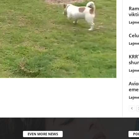
Rama
vikt
Lajme
Celu
Lajme
KRRT
shum
Lajme
Avio
emer
Lajme
EVEN MORE NEWS
PO