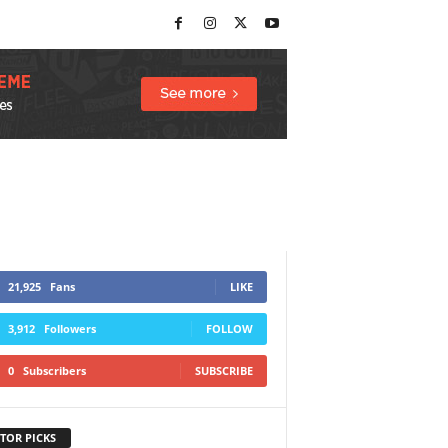
21,925
Fans
LIKE
3,912
Followers
FOLLOW
0
Subscribers
SUBSCRIBE
TOR PICKS