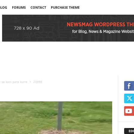
BLOG
FORUMS
CONTACT
PURCHASE THEME
 se keni pare kurre
23998
EDI