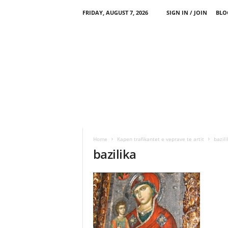
FRIDAY, AUGUST 7, 2026
SIGN IN / JOIN
BLO
Home
Kapen trafikantet e veprave te artit
bazili
bazilika