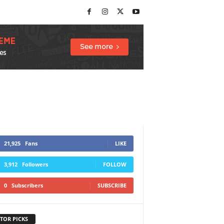
21,925
Fans
LIKE
3,912
Followers
FOLLOW
0
Subscribers
SUBSCRIBE
TOR PICKS