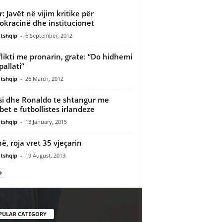
r: Javët në vijim kritike për
kracinë dhe institucionet
tshqip
-
6 September, 2012
likti me pronarin, grate: “Do hidhemi
pallati”
tshqip
-
26 March, 2012
i dhe Ronaldo te shtangur me
et e futbollistes irlandeze
tshqip
-
13 January, 2015
në, roja vret 35 vjeçarin
tshqip
-
19 August, 2013
PULAR CATEGORY