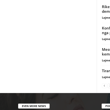
Rike
demo
Lajme
Konf
nga 
Lajme
Mess
kemb
Lajme
Tira
Lajme
EVEN MORE NEWS
PO