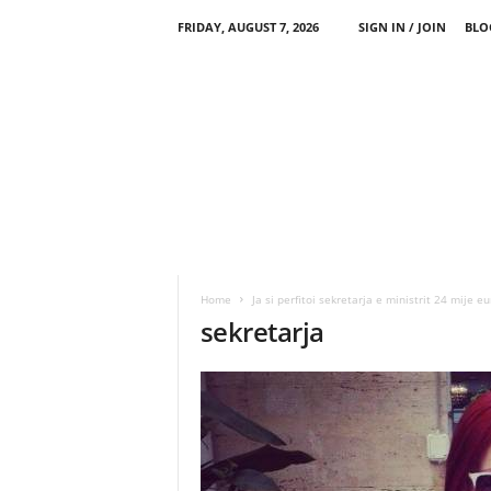
FRIDAY, AUGUST 7, 2026
SIGN IN / JOIN
BLO
Home
Ja si perfitoi sekretarja e ministrit 24 mije e
sekretarja