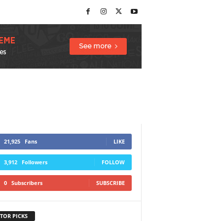
21,925
Fans
LIKE
3,912
Followers
FOLLOW
0
Subscribers
SUBSCRIBE
TOR PICKS