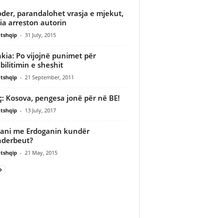
der, parandalohet vrasja e mjekut,
cia arreston autorin
tshqip
-
31 July, 2015
kia: Po vijojnë punimet për
bilitimin e sheshit
tshqip
-
21 September, 2011
ç: Kosova, pengesa jonë për në BE!
tshqip
-
13 July, 2017
ani me Erdoganin kundër
nderbeut?
tshqip
-
21 May, 2015