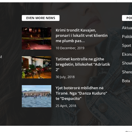
EVEN MORE NEWS
PO
Aktual
Krimi trondit Kavajen,
pronari i lokalit vret klientin
Politi
me plumb pas...
Sport
10 December, 2019
Ekon
st
Tatimet kontrolle ne gjithe
Show
bregdetin, bllokohet “Adriatik
2”
Shend
30 July, 2018
Bota
Yjet botërorë mblidhen në
Tiranë. Nga “Danza Kuduro”
te “Despacito”
25 April, 2018