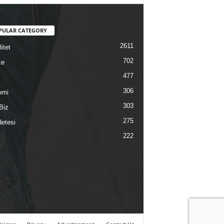
PULAR CATEGORY
2611
itet
702
ke
477
306
omi
303
Biz
275
etesi
222