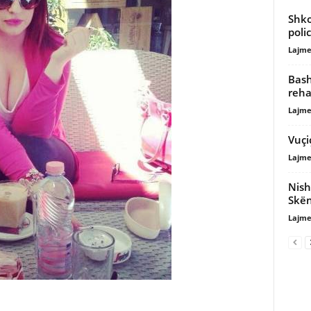
Shko
poli
Lajme
Bash
reha
Lajme
Vuçi
Lajme
Nish
Skë
Lajme