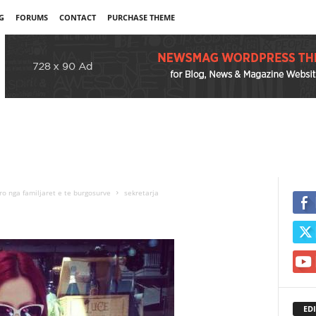
G
FORUMS
CONTACT
PURCHASE THEME
uro nga familjaret e te burgosurve
sekretarja
EDI