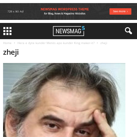
Home
Hera e dyte kundër Metës apo kundër King maker-it?
zheji
zheji