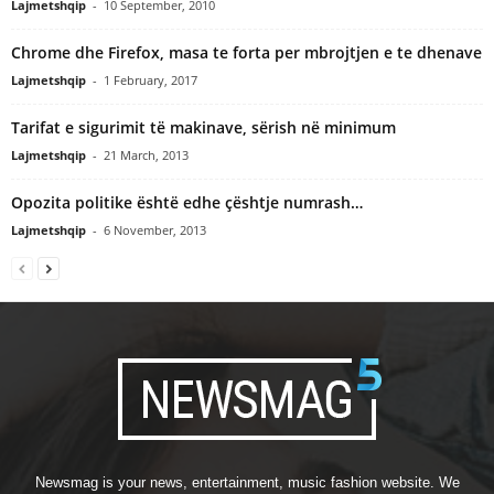
Lajmetshqip
-
10 September, 2010
Chrome dhe Firefox, masa te forta per mbrojtjen e te dhenave
Lajmetshqip
-
1 February, 2017
Tarifat e sigurimit të makinave, sërish në minimum
Lajmetshqip
-
21 March, 2013
Opozita politike është edhe çështje numrash…
Lajmetshqip
-
6 November, 2013
Newsmag is your news, entertainment, music fashion website. We