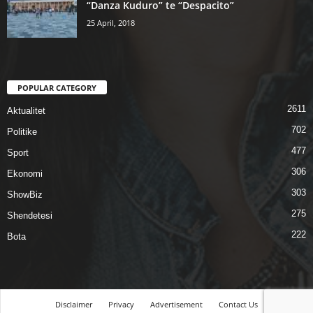
“Danza Kuduro” te “Despacito”
25 April, 2018
POPULAR CATEGORY
2611
Aktualitet
702
Politike
477
Sport
306
Ekonomi
303
ShowBiz
275
Shendetesi
222
Bota
Disclaimer
Privacy
Advertisement
Contact Us