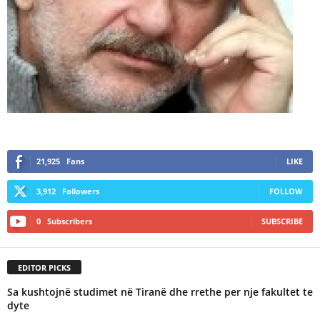
21,925
Fans
LIKE
3,912
Followers
FOLLOW
0
Subscribers
SUBSCRIBE
EDITOR PICKS
Sa kushtojnë studimet në Tiranë dhe rrethe per nje fakultet te
dyte