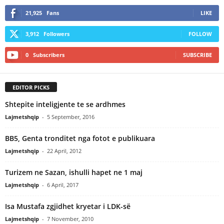
21,925
Fans
LIKE
3,912
Followers
FOLLOW
0
Subscribers
SUBSCRIBE
EDITOR PICKS
Shtepite inteligjente te se ardhmes
Lajmetshqip
-
5 September, 2016
BB5, Genta tronditet nga fotot e publikuara
Lajmetshqip
-
22 April, 2012
Turizem ne Sazan, ishulli hapet ne 1 maj
Lajmetshqip
-
6 April, 2017
Isa Mustafa zgjidhet kryetar i LDK-së
Lajmetshqip
-
7 November, 2010