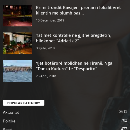
Krimi trondit Kavajen, pronari i lokalit vret
klientin me plumb pas...
10 December, 2019
Tatimet kontrolle ne gjithe bregdetin,
bllokohet “Adriatik 2”
30 July, 2018
Yjet botërorë mblidhen në Tiranë. Nga
“Danza Kuduro” te “Despacito”
25 April, 2018
POPULAR CATEGORY
2611
Aktualitet
702
Politike
477
Sport