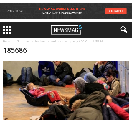
Home
Gjermania stimulon azilkerkuesit, u jep nga 600 €
185686
185686