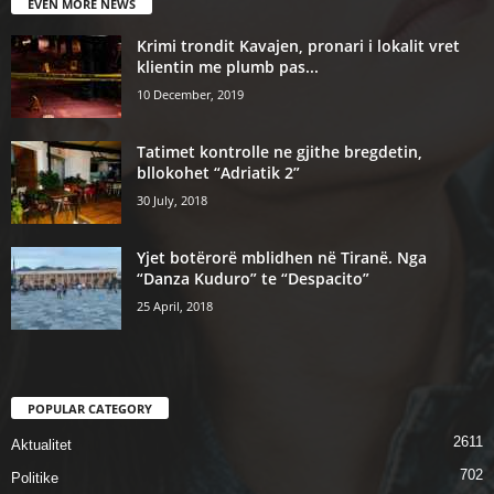
EVEN MORE NEWS
Krimi trondit Kavajen, pronari i lokalit vret
klientin me plumb pas...
10 December, 2019
Tatimet kontrolle ne gjithe bregdetin,
bllokohet “Adriatik 2”
30 July, 2018
Yjet botërorë mblidhen në Tiranë. Nga
“Danza Kuduro” te “Despacito”
25 April, 2018
POPULAR CATEGORY
2611
Aktualitet
702
Politike