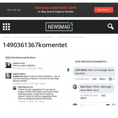
Home
Facebook ndryshon komentet
1490361367komentet
1490361367komentet