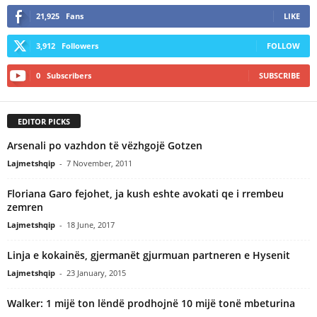
21,925
Fans
LIKE
3,912
Followers
FOLLOW
0
Subscribers
SUBSCRIBE
EDITOR PICKS
Arsenali po vazhdon të vëzhgojë Gotzen
Lajmetshqip
-
7 November, 2011
Floriana Garo fejohet, ja kush eshte avokati qe i rrembeu
zemren
Lajmetshqip
-
18 June, 2017
Linja e kokainës, gjermanët gjurmuan partneren e Hysenit
Lajmetshqip
-
23 January, 2015
Walker: 1 mijë ton lëndë prodhojnë 10 mijë tonë mbeturina