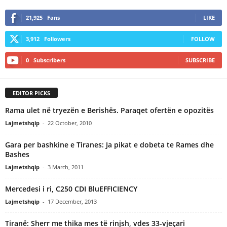
21,925
Fans
LIKE
3,912
Followers
FOLLOW
0
Subscribers
SUBSCRIBE
EDITOR PICKS
Rama ulet në tryezën e Berishës. Paraqet ofertën e opozitës
Lajmetshqip
-
22 October, 2010
Gara per bashkine e Tiranes: Ja pikat e dobeta te Rames dhe
Bashes
Lajmetshqip
-
3 March, 2011
Mercedesi i ri, C250 CDI BluEFFICIENCY
Lajmetshqip
-
17 December, 2013
Tiranë: Sherr me thika mes të rinjsh, vdes 33-vjeçari