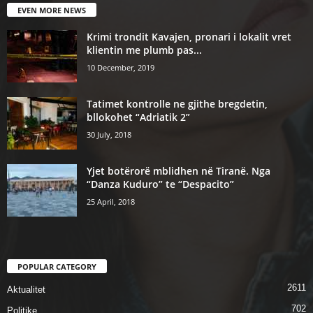
EVEN MORE NEWS
Krimi trondit Kavajen, pronari i lokalit vret
klientin me plumb pas...
10 December, 2019
Tatimet kontrolle ne gjithe bregdetin,
bllokohet “Adriatik 2”
30 July, 2018
Yjet botërorë mblidhen në Tiranë. Nga
“Danza Kuduro” te “Despacito”
25 April, 2018
POPULAR CATEGORY
2611
Aktualitet
702
Politike