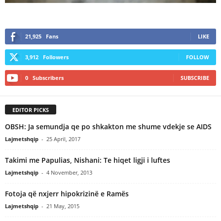
21,925
Fans
LIKE
3,912
Followers
FOLLOW
0
Subscribers
SUBSCRIBE
EDITOR PICKS
OBSH: Ja semundja qe po shkakton me shume vdekje se AIDS
Lajmetshqip
-
25 April, 2017
Takimi me Papulias, Nishani: Te hiqet ligji i luftes
Lajmetshqip
-
4 November, 2013
Fotoja që nxjerr hipokrizinë e Ramës
Lajmetshqip
-
21 May, 2015