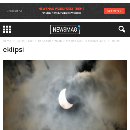
Home
Eklipsi i Diellit, ne Shqiperi zgjati 3 ore dhe Dielli u mbulua 40 %
eklipsi
eklipsi