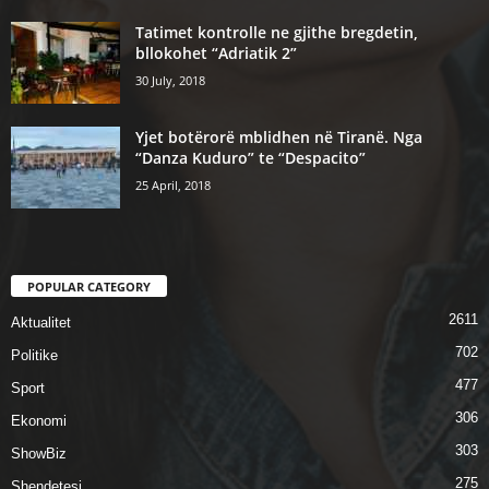
Tatimet kontrolle ne gjithe bregdetin,
bllokohet “Adriatik 2”
30 July, 2018
Yjet botërorë mblidhen në Tiranë. Nga
“Danza Kuduro” te “Despacito”
25 April, 2018
POPULAR CATEGORY
2611
Aktualitet
702
Politike
477
Sport
306
Ekonomi
303
ShowBiz
275
Shendetesi