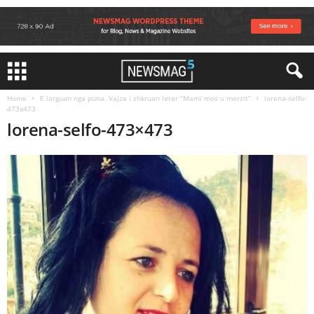
Home
E larguan nga puna. Vajza i shkruan leter “Mami mos u merzit”
lorena-selfo-
473x473
lorena-selfo-473×473