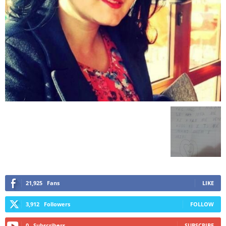
21,925
Fans
LIKE
3,912
Followers
FOLLOW
0
Subscribers
SUBSCRIBE