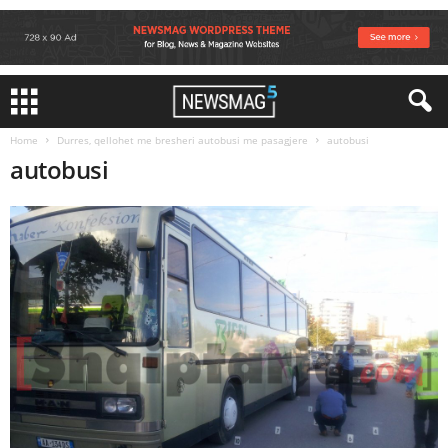
Home
Durres, qellohet me bresheri autobusi me pasagjere
autobusi
autobusi