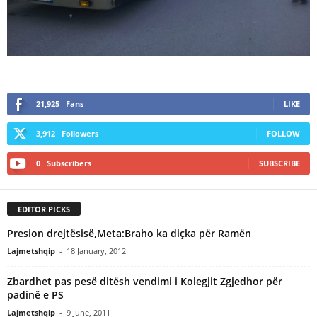
21,925
Fans
LIKE
3,912
Followers
FOLLOW
0
Subscribers
SUBSCRIBE
EDITOR PICKS
Presion drejtësisë,Meta:Braho ka diçka për Ramën
Lajmetshqip
-
18 January, 2012
Zbardhet pas pesë ditësh vendimi i Kolegjit Zgjedhor për
padinë e PS
Lajmetshqip
-
9 June, 2011