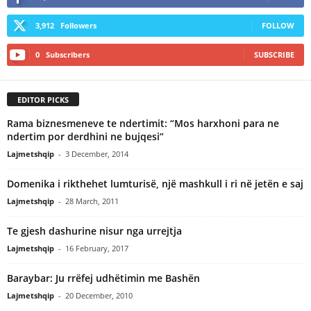
3,912
Followers
FOLLOW
0
Subscribers
SUBSCRIBE
EDITOR PICKS
Rama biznesmeneve te ndertimit: “Mos harxhoni para ne
ndertim por derdhini ne bujqesi”
Lajmetshqip
-
3 December, 2014
Domenika i rikthehet lumturisë, një mashkull i ri në jetën e saj
Lajmetshqip
-
28 March, 2011
Te gjesh dashurine nisur nga urrejtja
Lajmetshqip
-
16 February, 2017
Baraybar: Ju rrëfej udhëtimin me Bashën
Lajmetshqip
-
20 December, 2010