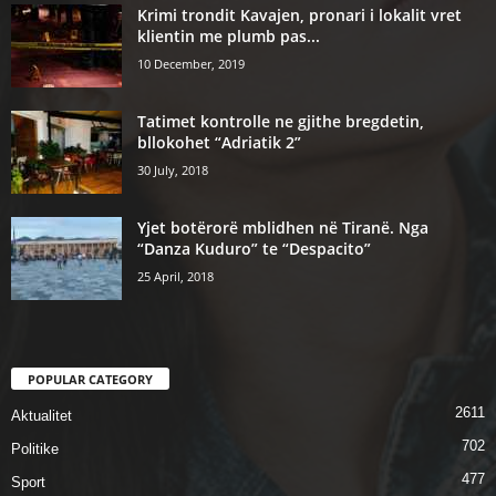
Krimi trondit Kavajen, pronari i lokalit vret
klientin me plumb pas...
10 December, 2019
Tatimet kontrolle ne gjithe bregdetin,
bllokohet “Adriatik 2”
30 July, 2018
Yjet botërorë mblidhen në Tiranë. Nga
“Danza Kuduro” te “Despacito”
25 April, 2018
POPULAR CATEGORY
2611
Aktualitet
702
Politike
477
Sport