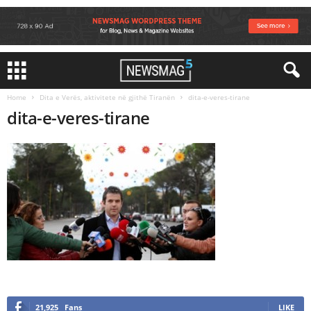
Home
Dita e Verës, aktivitete në gjithë Tiranën
dita-e-veres-tirane
dita-e-veres-tirane
21,925
Fans
LIKE