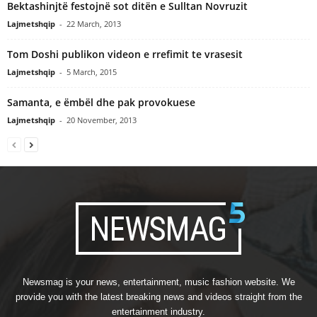
Bektashinjtë festojnë sot ditën e Sulltan Novruzit
Lajmetshqip
-
22 March, 2013
Tom Doshi publikon videon e rrefimit te vrasesit
Lajmetshqip
-
5 March, 2015
Samanta, e ëmbël dhe pak provokuese
Lajmetshqip
-
20 November, 2013
Newsmag is your news, entertainment, music fashion website. We
provide you with the latest breaking news and videos straight from the
entertainment industry.