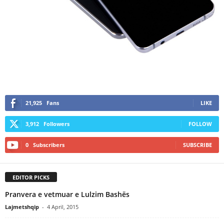
21,925
Fans
LIKE
3,912
Followers
FOLLOW
0
Subscribers
SUBSCRIBE
EDITOR PICKS
Pranvera e vetmuar e Lulzim Bashës
Lajmetshqip
-
4 April, 2015