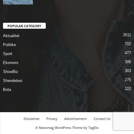
POPULAR CATEGORY
2611
Aktualitet
702
Politike
477
Sport
306
Ekonomi
303
ShowBiz
275
Shendetesi
222
Bota
Disclaimer
Privacy
Advertisement
Contact Us
© Newsmag WordPress Theme by TagDiv