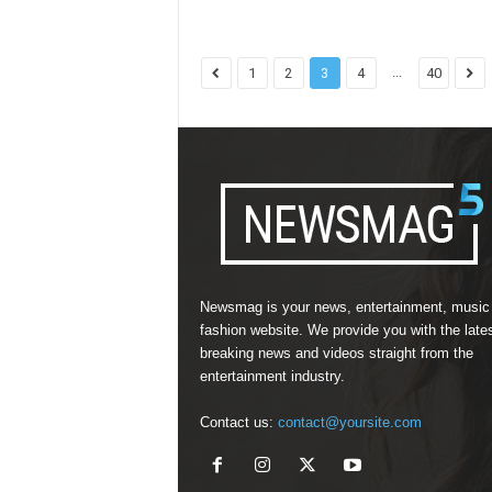
...
1
2
3
4
40
Newsmag is your news, entertainment, music
fashion website. We provide you with the late
breaking news and videos straight from the
entertainment industry.
Contact us:
contact@yoursite.com