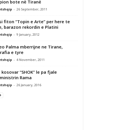
ion bote në Tiranë
etshqip
-
26 September, 2011
i fiton “Topin e Arte” per here te
e, barazon rekordin e Platini
etshqip
-
9 January, 2012
eo Palma mberrijne ne Tirane,
rafia e tyre
etshqip
-
4 November, 2011
i kosovar “SHOK” le pa fjale
ministrin Rama
etshqip
-
26 January, 2016