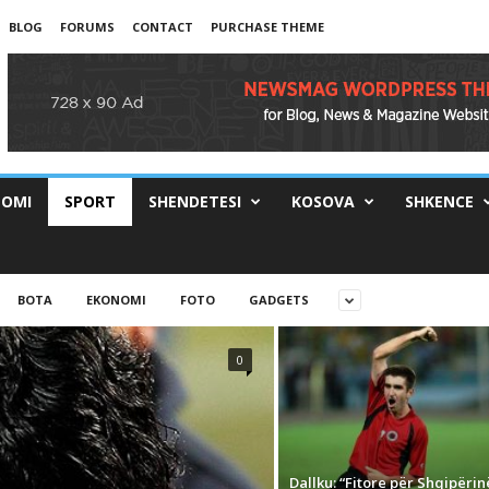
BLOG
FORUMS
CONTACT
PURCHASE THEME
OMI
SPORT
SHENDETESI
KOSOVA
SHKENCE
BOTA
EKONOMI
FOTO
GADGETS
0
Dallku: “Fitore për Shqipëri