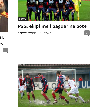
Sport
PSG, ekipi me i paguar ne bote
Lajmetshqip
-
21 May, 2015
0
ila
es
0