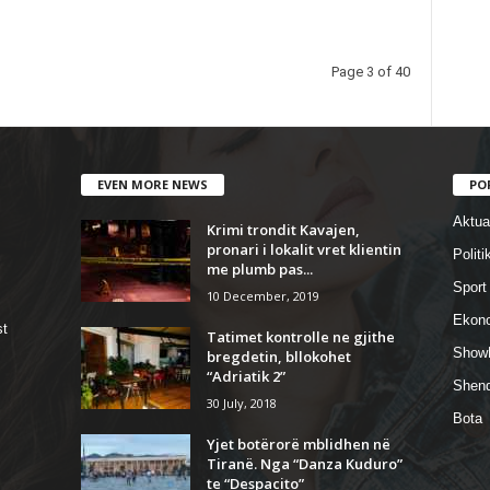
Page 3 of 40
EVEN MORE NEWS
PO
Aktual
Krimi trondit Kavajen,
pronari i lokalit vret klientin
Politi
me plumb pas...
Sport
10 December, 2019
Ekon
st
Tatimet kontrolle ne gjithe
Show
bregdetin, bllokohet
“Adriatik 2”
Shend
30 July, 2018
Bota
Yjet botërorë mblidhen në
Tiranë. Nga “Danza Kuduro”
te “Despacito”