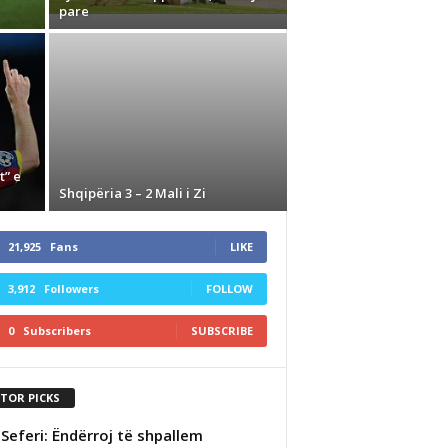
pare
t” e
Shqipëria 3 – 2 Mali i Zi
21,925
Fans
LIKE
3,912
Followers
FOLLOW
0
Subscribers
SUBSCRIBE
ITOR PICKS
 Seferi: Ëndërroj të shpallem