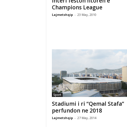
Interi feston fitoren e
Champions League
Lajmetshqip
-
23 May, 2010
Sport
Stadiumi i ri “Qemal Stafa”
perfundon ne 2018
Lajmetshqip
-
27 May, 2014