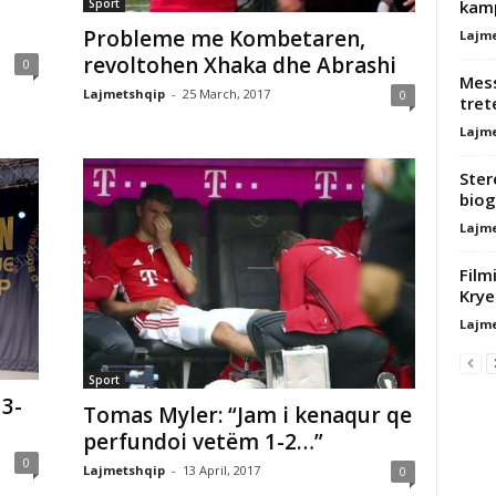
Sport
kamp
Probleme me Kombetaren,
Lajm
revoltohen Xhaka dhe Abrashi
0
Mess
Lajmetshqip
-
25 March, 2017
0
tret
Lajm
Ster
biog
Lajm
Film
Krye
Lajm
Sport
3-
Tomas Myler: “Jam i kenaqur qe
perfundoi vetëm 1-2…”
0
Lajmetshqip
-
13 April, 2017
0