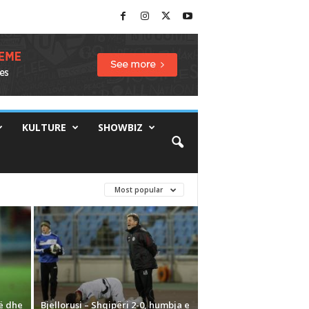
KULTURE
SHOWBIZ
Most popular
në dhe
Bjellorusi – Shqipëri 2-0, humbja e