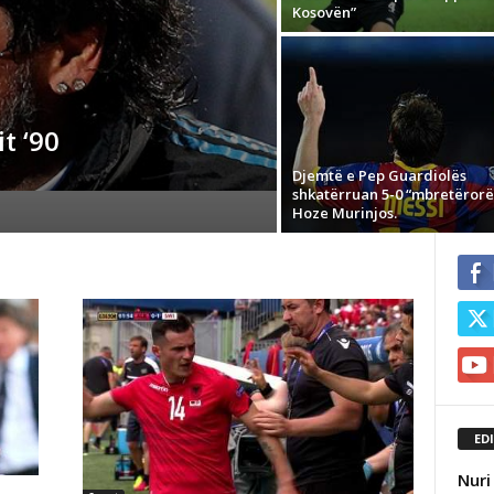
Kosovën”
t ‘90
Djemtë e Pep Guardiolës
shkatërruan 5-0 “mbretërorë
Hoze Murinjos.
ED
Nuri