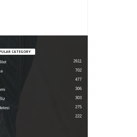
PULAR CATEGORY
2611
itet
702
ke
477
306
omi
303
Biz
275
etesi
222