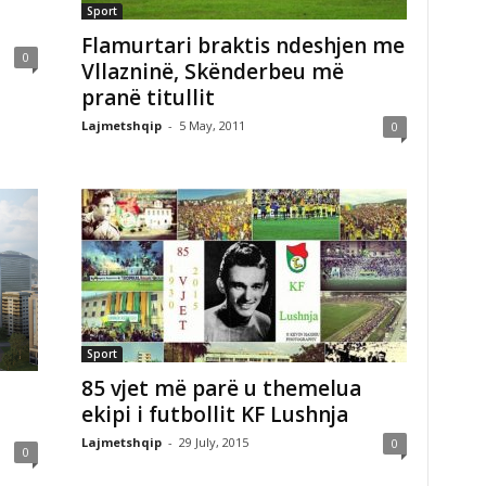
Sport
Flamurtari braktis ndeshjen me
0
Vllazninë, Skënderbeu më
pranë titullit
Lajmetshqip
-
5 May, 2011
0
Sport
85 vjet më parë u themelua
ekipi i futbollit KF Lushnja
Lajmetshqip
-
29 July, 2015
0
0