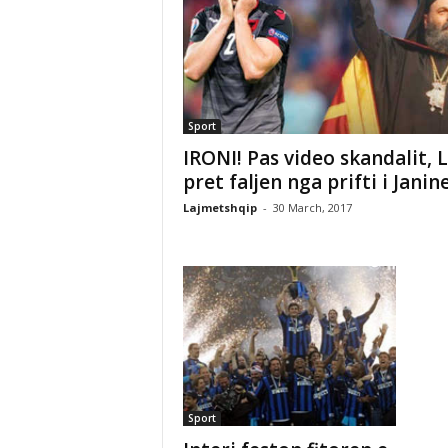
Sport
IRONI! Pas video skandalit, L
pret faljen nga prifti i Janin
Lajmetshqip
-
30 March, 2017
Sport