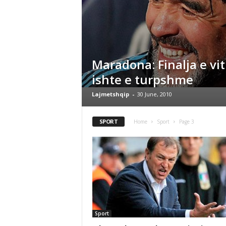
Maradona: Finalja e viti
ishte e turpshme
Lajmetshqip
-
30 June, 2010
SPORT
Home
Sport
Page 3
Sport