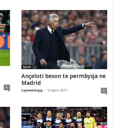
Sport
Ançeloti beson te permbysja ne
Madrid
0
Lajmetshqip
-
13 April, 2017
0