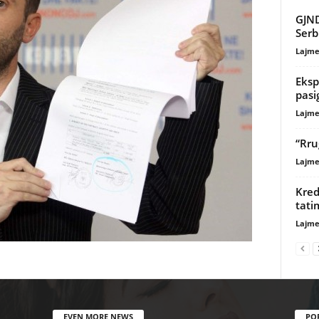
GJND
Serb
Lajme
Eksp
pasi
Lajme
“Rru
Lajme
Kred
tati
Lajme
EVEN MORE NEWS
PO