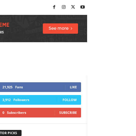
21,925
Fans
LIKE
3,912
Followers
FOLLOW
0
Subscribers
SUBSCRIBE
TOR PICKS