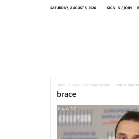
SATURDAY, AUGUST 8, 2026
SIGN IN / JOIN
Home
Braçe: Jane shypur gabim 156 mije pasaporta.
brace