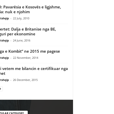
: Pavarësia e Kosovës e ligjshme,
ia: nuk e njohim
tshqip
-
22 July, 2010
ertet: Dalja e Britanise nga BE,
guri per ekonomine
tshqip
-
24 June, 2016
ga e Kombit” ne 2015 me pagese
tshqip
-
22 November, 2014
i vetem me bilancin e certifikuar nga
met
tshqip
-
26 December, 2015
PULAR CATEGORY