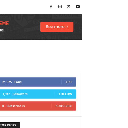
21,925
Fans
LIKE
3,912
Followers
FOLLOW
0
Subscribers
SUBSCRIBE
TOR PICKS