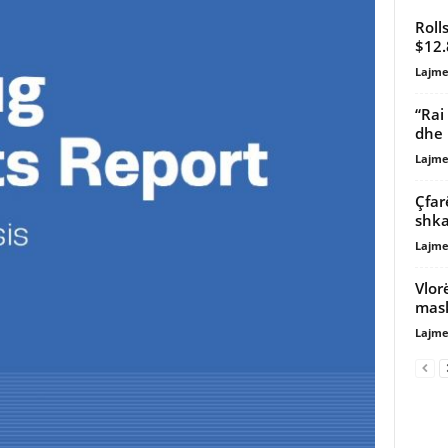
Roll
$12.
Lajme
“Rai
dhe 
Lajme
Çfar
shka
Lajme
Vlor
mask
Lajme