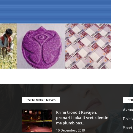
EVEN MORE NEWS
PO
Aktual
Krimi trondit Kavajen,
pronari i lokalit vret klientin
Politi
me plumb pas...
Sport
10 December, 2019