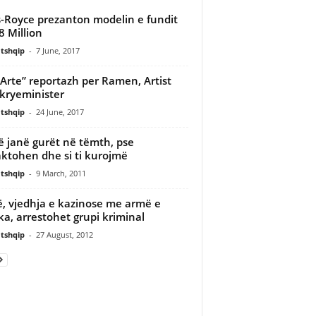
s-Royce prezanton modelin e fundit
8 Million
tshqip
-
7 June, 2017
 Arte” reportazh per Ramen, Artist
kryeminister
tshqip
-
24 June, 2017
ë janë gurët në tëmth, pse
ktohen dhe si ti kurojmë
tshqip
-
9 March, 2011
ë, vjedhja e kazinose me armë e
a, arrestohet grupi kriminal
tshqip
-
27 August, 2012