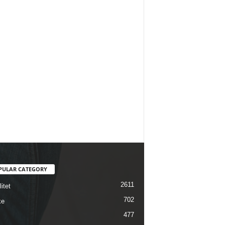
PULAR CATEGORY
2611
itet
702
ke
477