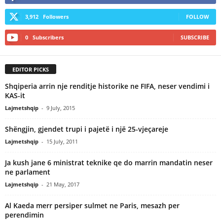
3,912
Followers
FOLLOW
0
Subscribers
SUBSCRIBE
EDITOR PICKS
Shqiperia arrin nje renditje historike ne FIFA, neser vendimi i
KAS-it
Lajmetshqip
-
9 July, 2015
Shëngjin, gjendet trupi i pajetë i një 25-vjeçareje
Lajmetshqip
-
15 July, 2011
Ja kush jane 6 ministrat teknike qe do marrin mandatin neser
ne parlament
Lajmetshqip
-
21 May, 2017
Al Kaeda merr persiper sulmet ne Paris, mesazh per
perendimin