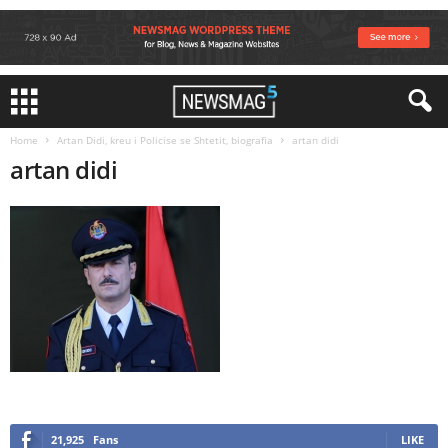
Home
Artan Didi, kreu i Policise se Shtetit, biografia
artan didi
artan didi
21,925
Fans
LIKE