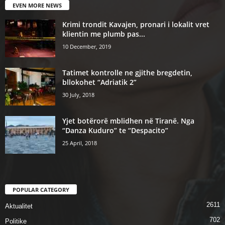
EVEN MORE NEWS
Krimi trondit Kavajen, pronari i lokalit vret
klientin me plumb pas...
10 December, 2019
Tatimet kontrolle ne gjithe bregdetin,
bllokohet “Adriatik 2”
30 July, 2018
Yjet botërorë mblidhen në Tiranë. Nga
“Danza Kuduro” te “Despacito”
25 April, 2018
POPULAR CATEGORY
2611
Aktualitet
702
Politike