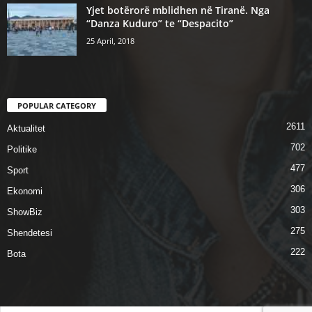
Yjet botërorë mblidhen në Tiranë. Nga
“Danza Kuduro” te “Despacito”
25 April, 2018
POPULAR CATEGORY
2611
Aktualitet
702
Politike
477
Sport
306
Ekonomi
303
ShowBiz
275
Shendetesi
222
Bota