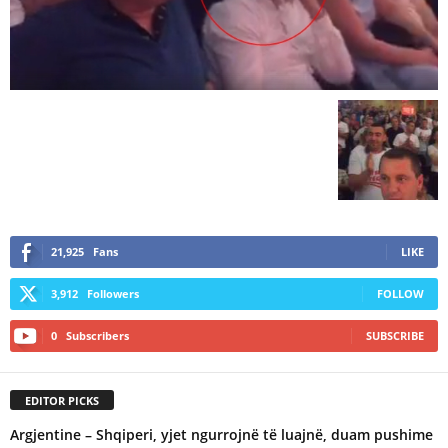
21,925
Fans
LIKE
3,912
Followers
FOLLOW
0
Subscribers
SUBSCRIBE
EDITOR PICKS
Argjentine – Shqiperi, yjet ngurrojnë të luajnë, duam pushime