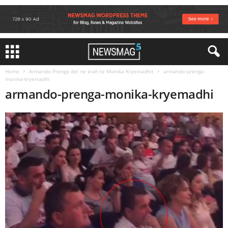
Home
Armando Prenga del ne krah te Monika Kryemadhit
armando-prenga-
monika-kryemadhi
armando-prenga-monika-kryemadhi