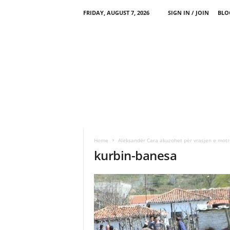
FRIDAY, AUGUST 7, 2026
SIGN IN / JOIN
BLO
Home
Aleksandër Cara akuzohet për vrasjen e motr
kurbin-banesa