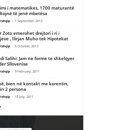
imi i matematikes, 1700 maturantë
ltojnë të jenë mbetësa
tshqip
-
1 September, 2012
r Zoto emerohet drejtori i ri i
jeve , Ilirjan Muho tek Hipotekat
tshqip
-
5 October, 2013
i Salihi: Jam ne forme te shkelqyer
er Sllovenise
tshqip
-
9 February, 2011
në, bien në kontakt me korentin,
in 2 persona
tshqip
-
15 July, 2011