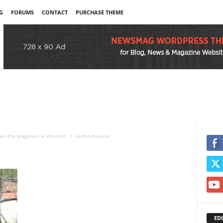
G
FORUMS
CONTACT
PURCHASE THEME
ës dhe plagosjen e xhaxhait
kurbin-banesa
EDI