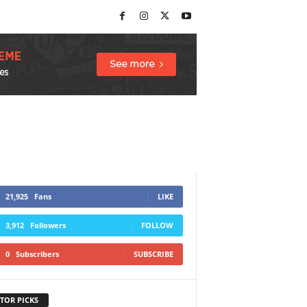
21,925
Fans
LIKE
3,912
Followers
FOLLOW
0
Subscribers
SUBSCRIBE
TOR PICKS