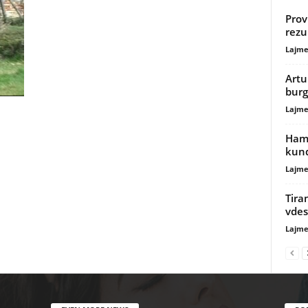
Prov
rezu
Lajme
Artu
burg
Lajme
Hamd
kund
Lajme
Tira
vdes
Lajme