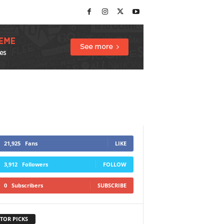
21,925
Fans
LIKE
3,912
Followers
FOLLOW
0
Subscribers
SUBSCRIBE
TOR PICKS