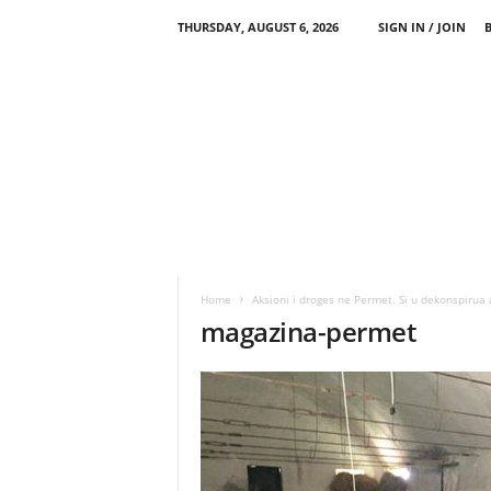
THURSDAY, AUGUST 6, 2026
SIGN IN / JOIN
Home
Aksioni i droges ne Permet. Si u dekonspirua a
magazina-permet