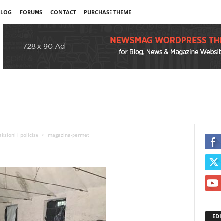
BLOG
FORUMS
CONTACT
PURCHASE THEME
ksioni i policise
magazina-permet
EDI