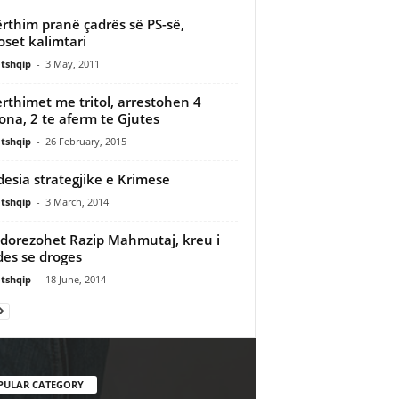
rthim pranë çadrës së PS-së,
oset kalimtari
tshqip
-
3 May, 2011
rthimet me tritol, arrestohen 4
ona, 2 te aferm te Gjutes
tshqip
-
26 February, 2015
esia strategjike e Krimese
tshqip
-
3 March, 2014
dorezohet Razip Mahmutaj, kreu i
es se droges
tshqip
-
18 June, 2014
PULAR CATEGORY