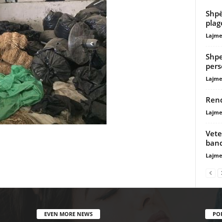
Shpë
plag
Lajme
Shpe
pers
Lajme
Rend
Lajme
Vete
band
Lajme
EVEN MORE NEWS
PO