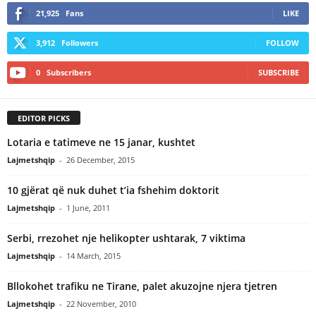
21,925
Fans
LIKE
3,912
Followers
FOLLOW
0
Subscribers
SUBSCRIBE
EDITOR PICKS
Lotaria e tatimeve ne 15 janar, kushtet
Lajmetshqip
-
26 December, 2015
10 gjërat që nuk duhet t’ia fshehim doktorit
Lajmetshqip
-
1 June, 2011
Serbi, rrezohet nje helikopter ushtarak, 7 viktima
Lajmetshqip
-
14 March, 2015
Bllokohet trafiku ne Tirane, palet akuzojne njera tjetren
Lajmetshqip
-
22 November, 2010