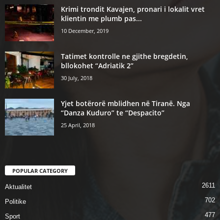
Krimi trondit Kavajen, pronari i lokalit vret
klientin me plumb pas...
10 December, 2019
Tatimet kontrolle ne gjithe bregdetin,
bllokohet “Adriatik 2”
30 July, 2018
Yjet botërorë mblidhen në Tiranë. Nga
“Danza Kuduro” te “Despacito”
25 April, 2018
POPULAR CATEGORY
2611
Aktualitet
702
Politike
477
Sport