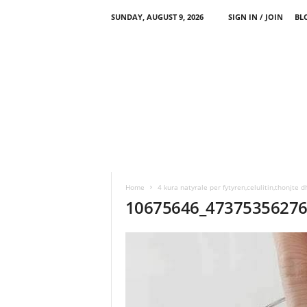
SUNDAY, AUGUST 9, 2026
SIGN IN / JOIN
BL
Home
4 kura natyrale per fytyren,celulitin,thonjte d
10675646_4737535627