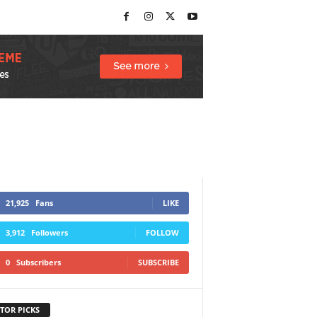
21,925
Fans
LIKE
3,912
Followers
FOLLOW
0
Subscribers
SUBSCRIBE
TOR PICKS