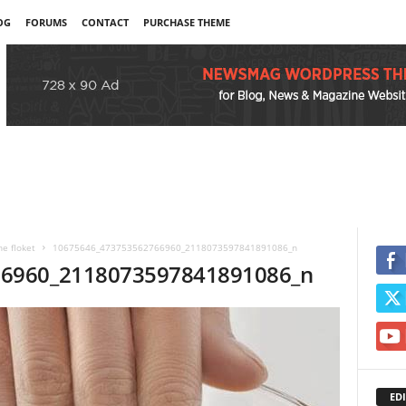
OG
FORUMS
CONTACT
PURCHASE THEME
he floket
10675646_473753562766960_2118073597841891086_n
66960_2118073597841891086_n
EDI