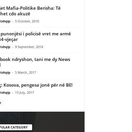
jet Mafia-Politike Berisha: Të
het cdo akuzë
tshqip
-
5 October, 2010
 punonjësi i policisë vret me armë
34-vjeçar
tshqip
-
9 September, 2014
book ndryshon, tani me dy News
d
tshqip
-
5 March, 2017
ç: Kosova, pengesa jonë për në BE!
tshqip
-
13 July, 2017
PULAR CATEGORY