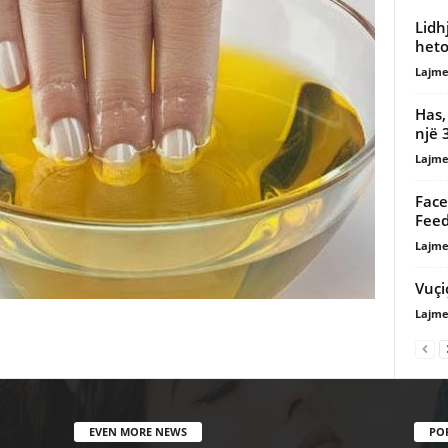
Lidh
heto
Lajme
Has,
një 
Lajme
Face
Fee
Lajme
Vuçi
Lajme
EVEN MORE NEWS
PO