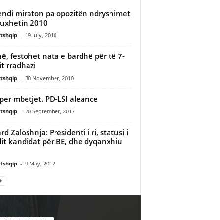
ndi miraton pa opozitën ndryshimet
uxhetin 2010
tshqip
-
19 July, 2010
në, festohet nata e bardhë për të 7-
it rradhazi
tshqip
-
30 November, 2010
i per mbetjet. PD-LSI aleance
tshqip
-
20 September, 2017
d Zaloshnja: Presidenti i ri, statusi i
it kandidat për BE, dhe dyqanxhiu
tshqip
-
9 May, 2012