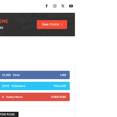
21,925
Fans
LIKE
3,912
Followers
FOLLOW
0
Subscribers
SUBSCRIBE
TOR PICKS