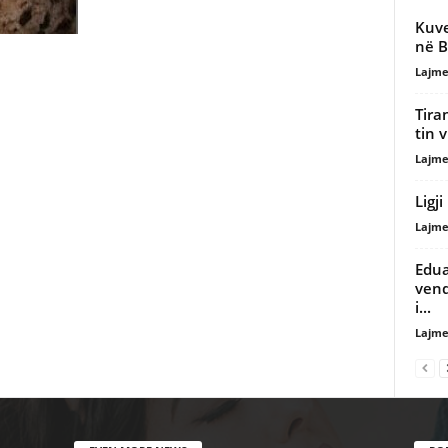
Kuve
në B
Lajme
Tira
tin v
Lajme
Ligj
Lajme
Eduar
vend
i...
Lajme