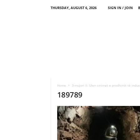
THURSDAY, AUGUST 6, 2026
SIGN IN / JOIN
Home
3-mujori II: Ulen cmimet e prodhimit të indus
189789