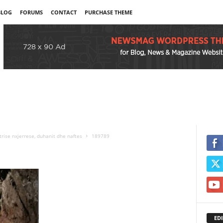
BLOG
FORUMS
CONTACT
PURCHASE THEME
trise nxjerrese, duhanit dhe naftes
189789
EDI